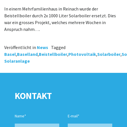
In einem Mehrfamilienhaus in Reinach wurde der
Beistellboiler durch 2x 1000 Liter Solarboiler ersetzt. Dies
war ein grosses Projekt, welches mehrere Wochen in
Anspruch nahm….
Veröffentlicht in
News
Tagged
Basel
,
Baselland
,
Beistellboiler
,
Photovoltaik
,
Solarboiler
,
So
Solaranlage
KONTAKT
Name*
E-mail*