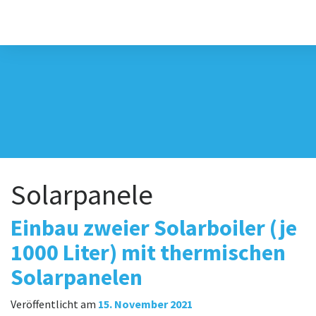
Solarpanele
Einbau zweier Solarboiler (je
1000 Liter) mit thermischen
Solarpanelen
Veröffentlicht am
15. November 2021